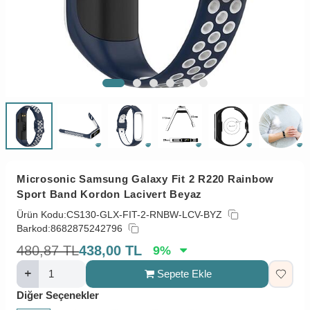
Microsonic Samsung Galaxy Fit 2 R220 Rainbow
Sport Band Kordon Lacivert Beyaz
Ürün Kodu:
CS130-GLX-FIT-2-RNBW-LCV-BYZ
Barkod:
8682875242796
480,87
TL
438,00
TL
9
%
Sepete Ekle
Diğer Seçenekler