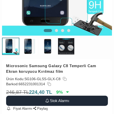
Microsonic Samsung Galaxy C8 Temperli Cam
Ekran koruyucu Kırılmaz film
Ürün Kodu:
SG106-GLSS-GLX-C8
Barkod:
6652231001314
246,87
TL
224,40
TL
9
%
Stok Alarmı
Fiyat Alarmı
Paylaş