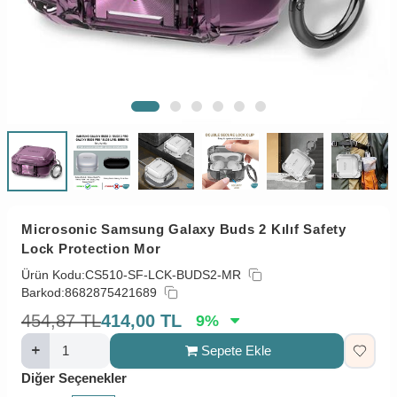
Microsonic Samsung Galaxy Buds 2 Kılıf Safety
Lock Protection Mor
Ürün Kodu:
CS510-SF-LCK-BUDS2-MR
Barkod:
8682875421689
454,87
TL
414,00
TL
9
%
Sepete Ekle
Diğer Seçenekler