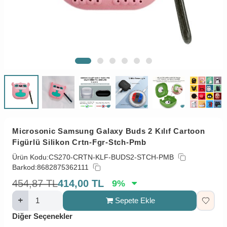
Microsonic Samsung Galaxy Buds 2 Kılıf Cartoon
Figürlü Silikon Crtn-Fgr-Stch-Pmb
Ürün Kodu:
CS270-CRTN-KLF-BUDS2-STCH-PMB
Barkod:
8682875362111
454,87
TL
414,00
TL
9
%
Sepete Ekle
Diğer Seçenekler