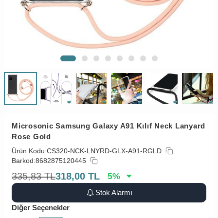
Microsonic Samsung Galaxy A91 Kılıf Neck Lanyard
Rose Gold
Ürün Kodu:
CS320-NCK-LNYRD-GLX-A91-RGLD
Barkod:
8682875120445
335,83
TL
318,00
TL
5
%
Stok Alarmı
Diğer Seçenekler