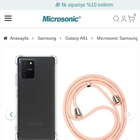
🎁 İlk siparişe %10 indirim
0
Anasayfa
Samsung
Galaxy A91
Microsonic Samsung G