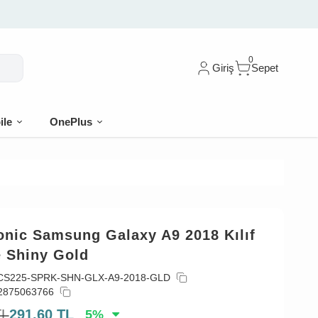
0
Giriş
Sepet
ile
OnePlus
onic Samsung Galaxy A9 2018 Kılıf
e Shiny Gold
CS225-SPRK-SHN-GLX-A9-2018-GLD
2875063766
TL
291,60
TL
5
%