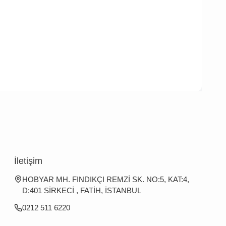
İletişim
HOBYAR MH. FINDIKÇI REMZİ SK. NO:5, KAT:4,
D:401 SİRKECİ , FATİH, İSTANBUL
0212 511 6220