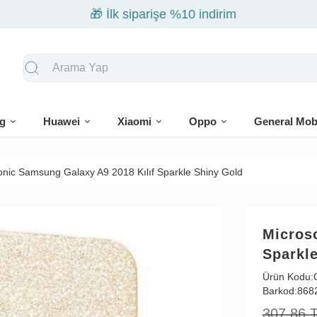
🎁 İlk siparişe %10 indirim
g
Huawei
Xiaomi
Oppo
General Mob
onic Samsung Galaxy A9 2018 Kılıf Sparkle Shiny Gold
Micros
Sparkl
Ürün Kodu:
Barkod:
868
307,86