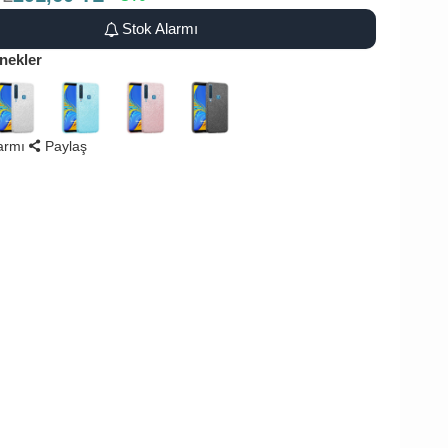
Stok Alarmı
nekler
larmı
Paylaş