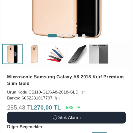
Microsonic Samsung Galaxy A8 2018 Kılıf Premium
Slim Gold
Ürün Kodu:
CS110-GLX-A8-2018-GLD
Barkod:
6652231017797
285,43
TL
270,00
TL
5
%
Stok Alarmı
Diğer Seçenekler