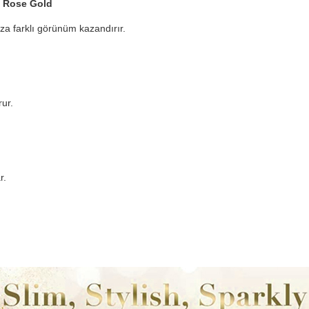
y Rose Gold
uza farklı görünüm kazandırır.
ur.
r.