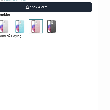
Stok Alarmı
nekler
larmı
Paylaş