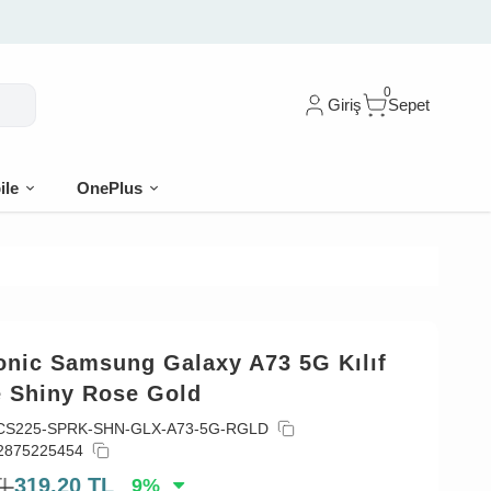
0
Giriş
Sepet
ile
OnePlus
onic Samsung Galaxy A73 5G Kılıf
e Shiny Rose Gold
CS225-SPRK-SHN-GLX-A73-5G-RGLD
2875225454
TL
319,20
TL
9
%