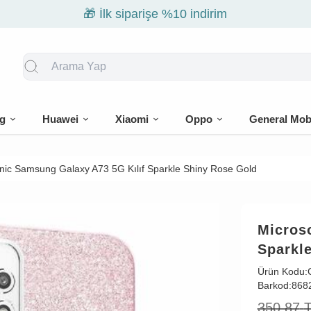
🎁 İlk siparişe %10 indirim
g
Huawei
Xiaomi
Oppo
General Mob
nic Samsung Galaxy A73 5G Kılıf Sparkle Shiny Rose Gold
Micros
Sparkl
Ürün Kodu:
Barkod:
868
350,87