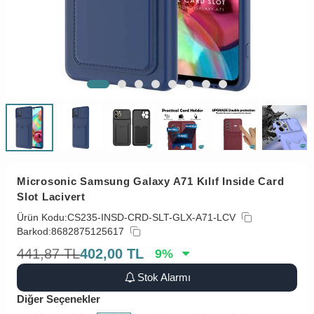
Microsonic Samsung Galaxy A71 Kılıf Inside Card
Slot Lacivert
Ürün Kodu:
CS235-INSD-CRD-SLT-GLX-A71-LCV
Barkod:
8682875125617
441,87
TL
402,00
TL
9
%
Stok Alarmı
Diğer Seçenekler