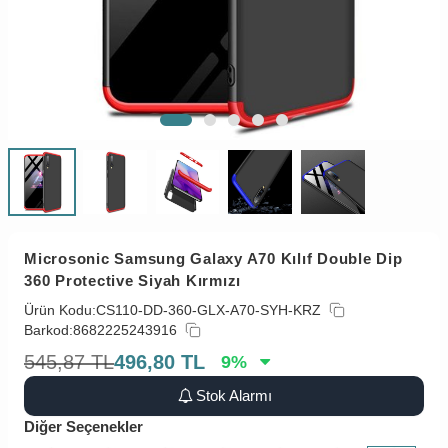
Microsonic Samsung Galaxy A70 Kılıf Double Dip
360 Protective Siyah Kırmızı
Ürün Kodu:
CS110-DD-360-GLX-A70-SYH-KRZ
Barkod:
8682225243916
545,87
TL
496,80
TL
9
%
Stok Alarmı
Diğer Seçenekler