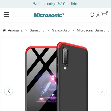
🎁 İlk siparişe %10 indirim
0
Anasayfa
Samsung
Galaxy A70
Microsonic Samsung Ga