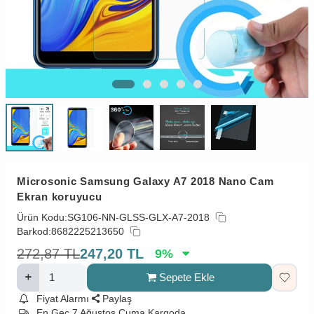
Microsonic Samsung Galaxy A7 2018 Nano Cam
Ekran koruyucu
Ürün Kodu:
SG106-NN-GLSS-GLX-A7-2018
Barkod:
8682225213650
272,87
TL
247,20
TL
9
%
Sepete Ekle
Fiyat Alarmı
Paylaş
En Geç 7 Ağustos Cuma Kargoda