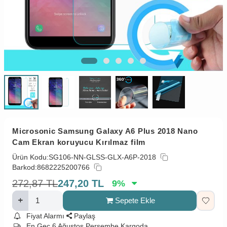
Microsonic Samsung Galaxy A6 Plus 2018 Nano
Cam Ekran koruyucu Kırılmaz film
Ürün Kodu:
SG106-NN-GLSS-GLX-A6P-2018
Barkod:
8682225200766
272,87
TL
247,20
TL
9
%
Sepete Ekle
Fiyat Alarmı
Paylaş
En Geç 6 Ağustos Perşembe Kargoda