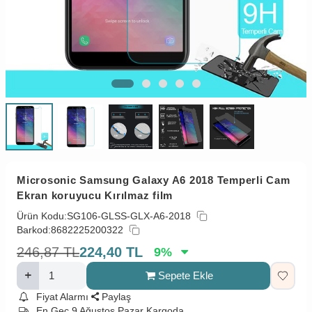
Microsonic Samsung Galaxy A6 2018 Temperli Cam
Ekran koruyucu Kırılmaz film
Ürün Kodu:
SG106-GLSS-GLX-A6-2018
Barkod:
8682225200322
246,87
TL
224,40
TL
9
%
Sepete Ekle
Fiyat Alarmı
Paylaş
En Geç 9 Ağustos Pazar Kargoda