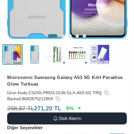
Microsonic Samsung Galaxy A53 5G Kılıf Paradise
Glow Turkuaz
Ürün Kodu:
CS245-PRDS-GLW-GLX-A53-5G-TRQ
Barkod:
8682875212959
298,87
TL
271,20
TL
9
%
Stok Alarmı
Diğer Seçenekler