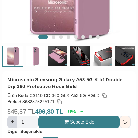
Microsonic Samsung Galaxy A53 5G Kılıf Double
Dip 360 Protective Rose Gold
Ürün Kodu:
CS110-DD-360-GLX-A53-5G-RGLD
Barkod:
8682875225171
545,87
TL
496,80
TL
9
%
Sepete Ekle
Diğer Seçenekler