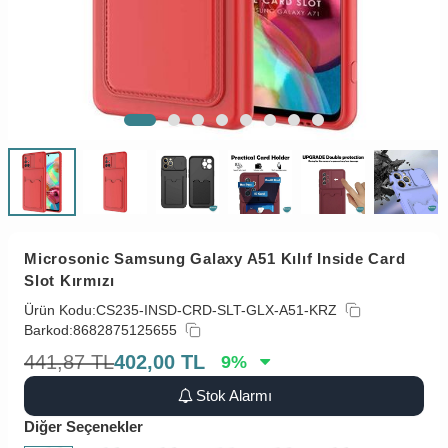
Microsonic Samsung Galaxy A51 Kılıf Inside Card
Slot Kırmızı
Ürün Kodu:
CS235-INSD-CRD-SLT-GLX-A51-KRZ
Barkod:
8682875125655
441,87
TL
402,00
TL
9
%
Stok Alarmı
Diğer Seçenekler