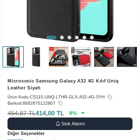
Microsonic Samsung Galaxy A32 4G Kılıf Uniq
Leather Siyah
Ürün Kodu:
CS115-UNQ-LTHR-GLX-A32-4G-SYH
Barkod:
8682875122807
454,87
TL
414,00
TL
9
%
Stok Alarmı
Diğer Seçenekler