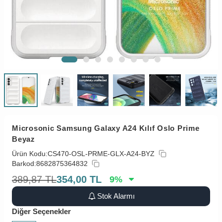
Microsonic Samsung Galaxy A24 Kılıf Oslo Prime
Beyaz
Ürün Kodu:
CS470-OSL-PRME-GLX-A24-BYZ
Barkod:
8682875364832
389,87
TL
354,00
TL
9
%
Stok Alarmı
Diğer Seçenekler