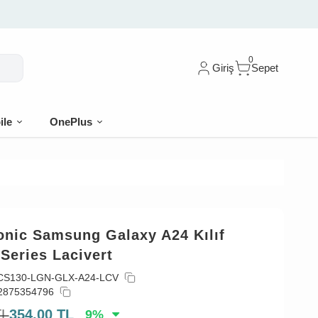
dirim
0
Giriş
Sepet
ile
OnePlus
onic Samsung Galaxy A24 Kılıf
Series Lacivert
CS130-LGN-GLX-A24-LCV
2875354796
TL
354,00
TL
9
%