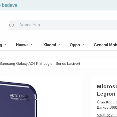
🎁 İlk siparişe %10 in
g
Huawei
Xiaomi
Oppo
General Mob
Samsung Galaxy A24 Kılıf Legion Series Lacivert
Micros
Legion 
Ürün Kodu:
Barkod:
868
389,87