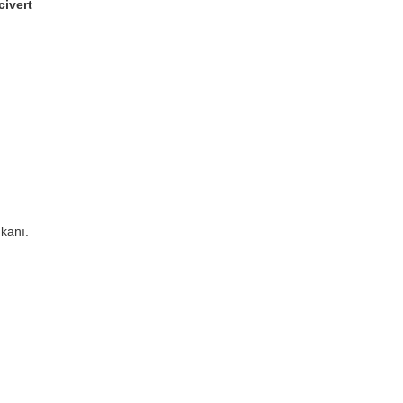
civert
kanı.