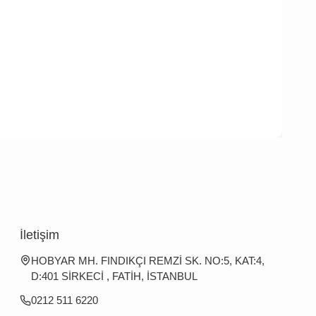
İletişim
HOBYAR MH. FINDIKÇI REMZİ SK. NO:5, KAT:4,
D:401 SİRKECİ , FATİH, İSTANBUL
0212 511 6220