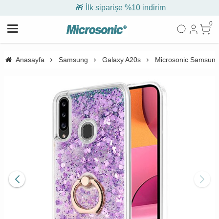
🎁 İlk siparişe %10 indirim
0
Anasayfa
Samsung
Galaxy A20s
Microsonic Samsung G