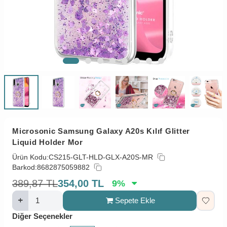
Microsonic Samsung Galaxy A20s Kılıf Glitter
Liquid Holder Mor
Ürün Kodu:
CS215-GLT-HLD-GLX-A20S-MR
Barkod:
8682875059882
389,87
TL
354,00
TL
9
%
Sepete Ekle
Diğer Seçenekler