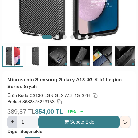
Microsonic Samsung Galaxy A13 4G Kılıf Legion
Series Siyah
Ürün Kodu:
CS130-LGN-GLX-A13-4G-SYH
Barkod:
8682875223153
389,87
TL
354,00
TL
9
%
Sepete Ekle
Diğer Seçenekler