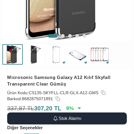
Microsonic Samsung Galaxy A12 Kılıf Skyfall
Transparent Clear Gümüş
Ürün Kodu:
CS135-SKYFLL-CLR-GLX-A12-GMS
Barkod:
8682875071891
337,87
TL
307,20
TL
9
%
Stok Alarmı
Diğer Seçenekler