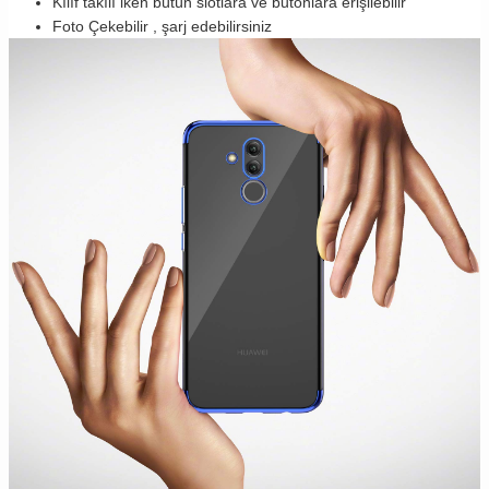
Kılıf takılı iken bütün slotlara ve butonlara erişilebilir
Foto Çekebilir , şarj edebilirsiniz