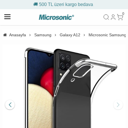
va
🎁 İlk siparişe %10 indirim
0
Anasayfa
Samsung
Galaxy A12
Microsonic Samsung G