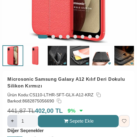
Microsonic Samsung Galaxy A12 Kılıf Deri Dokulu
Silikon Kırmızı
Ürün Kodu:
CS110-LTHR-SFT-GLX-A12-KRZ
Barkod:
8682875056690
441,87
TL
402,00
TL
9
%
Sepete Ekle
Diğer Seçenekler