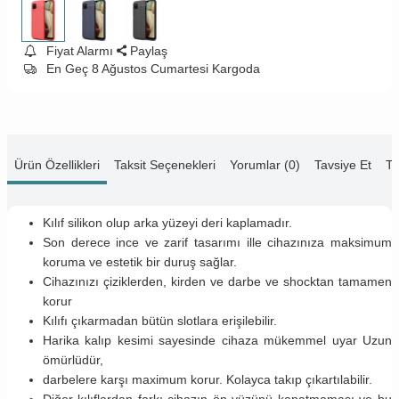
Fiyat Alarmı
Paylaş
En Geç 8 Ağustos Cumartesi Kargoda
Ürün Özellikleri
Taksit Seçenekleri
Yorumlar (0)
Tavsiye Et
Te
Kılıf silikon olup arka yüzeyi deri kaplamadır.
Son derece ince ve zarif tasarımı ille cihazınıza maksimum
koruma ve estetik bir duruş sağlar.
Cihazınızı çiziklerden, kirden ve darbe ve shocktan tamamen
korur
Kılıfı çıkarmadan bütün slotlara erişilebilir.
Harika kalıp kesimi sayesinde cihaza mükemmel uyar Uzun
ömürlüdür,
darbelere karşı maximum korur. Kolayca takıp çıkartılabilir.
Diğer kılıflardan farkı cihazın ön yüzünü kapatmaması ve bu