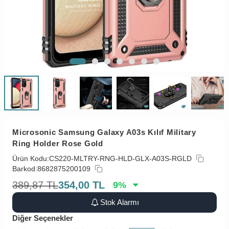
Microsonic Samsung Galaxy A03s Kılıf Military
Ring Holder Rose Gold
Ürün Kodu:
CS220-MLTRY-RNG-HLD-GLX-A03S-RGLD
Barkod:
8682875200109
389,87
TL
354,00
TL
9
%
Stok Alarmı
Diğer Seçenekler