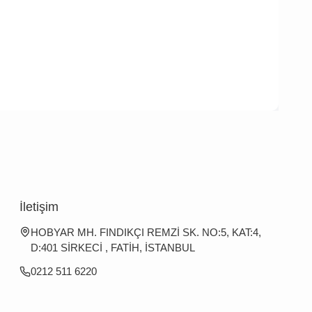
İletişim
HOBYAR MH. FINDIKÇI REMZİ SK. NO:5, KAT:4,
D:401 SİRKECİ , FATİH, İSTANBUL
0212 511 6220