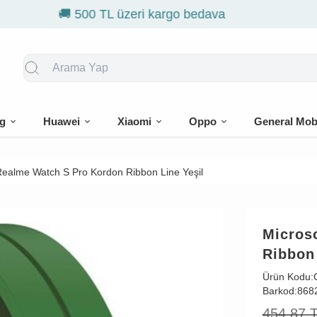
🎁 İlk siparişe
g
Huawei
Xiaomi
Oppo
General Mob
Realme Watch S Pro Kordon Ribbon Line Yeşil
Micros
Ribbon 
Ürün Kodu:
Barkod:
868
454,87