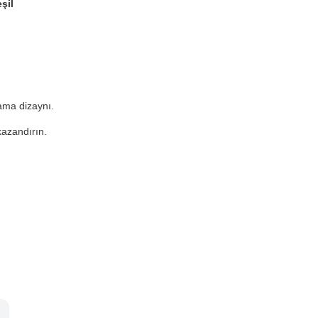
şil
ama dizaynı.
kazandırın.