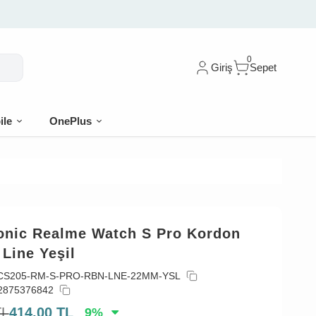
 %10 indirim
0
Giriş
Sepet
ile
OnePlus
onic Realme Watch S Pro Kordon
Line Yeşil
CS205-RM-S-PRO-RBN-LNE-22MM-YSL
2875376842
TL
414,00
TL
9
%