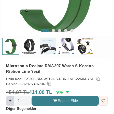
Microsonic Realme RMA207 Watch S Kordon
Ribbon Line Yeşil
Ürün Kodu:
CS205-RM-WTCH-S-RBN-LNE-22MM-YSL
Barkod:
8682875376736
454,87
TL
414,00
TL
9
%
Sepete Ekle
Diğer Seçenekler