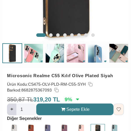
Microsonic Realme C55 Kılıf Olive Plated Siyah
Ürün Kodu:
CS475-OLV-PLD-RM-C55-SYH
Barkod:
8682875367093
350,87
TL
319,20
TL
9
%
Sepete Ekle
Diğer Seçenekler