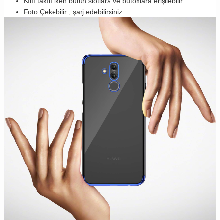
Kılıf takılı iken bütün slotlara ve butonlara erişilebilir
Foto Çekebilir , şarj edebilirsiniz