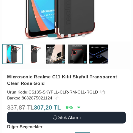
Microsonic Realme C11 Kılıf Skyfall Transparent
Clear Rose Gold
Ürün Kodu:
CS135-SKYFLL-CLR-RM-C11-RGLD
Barkod:
8682875021124
337,87
TL
307,20
TL
9
%
Stok Alarmı
Diğer Seçenekler