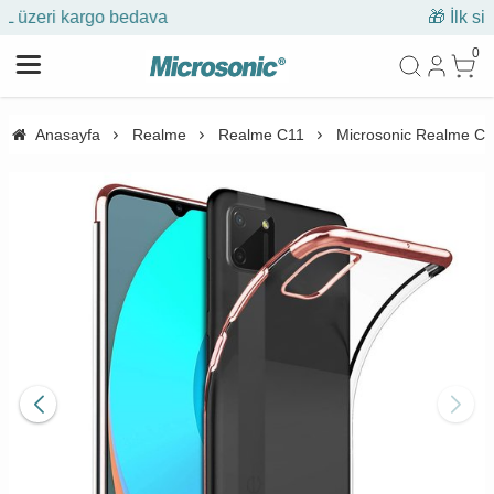
🎁 İlk siparişe %10 indirim
0
Anasayfa
Realme
Realme C11
Microsonic Realme C11