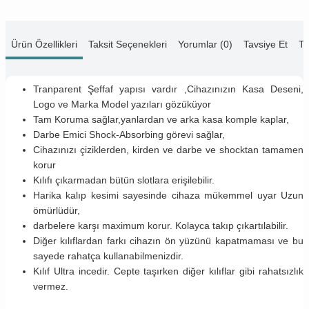
Ürün Özellikleri
Taksit Seçenekleri
Yorumlar (0)
Tavsiye Et
Te
Tranparent Şeffaf yapısı vardır ,Cihazınızın Kasa Deseni,
Logo ve Marka Model yazıları gözüküyor
Tam Koruma sağlar,yanlardan ve arka kasa komple kaplar,
Darbe Emici Shock-Absorbing görevi sağlar,
Cihazınızı çiziklerden, kirden ve darbe ve shocktan tamamen
korur
Kılıfı çıkarmadan bütün slotlara erişilebilir.
Harika kalıp kesimi sayesinde cihaza mükemmel uyar Uzun
ömürlüdür,
darbelere karşı maximum korur. Kolayca takıp çıkartılabilir.
Diğer kılıflardan farkı cihazın ön yüzünü kapatmaması ve bu
sayede rahatça kullanabilmenizdir.
Kılıf Ultra incedir. Cepte taşırken diğer kılıflar gibi rahatsızlık
vermez.