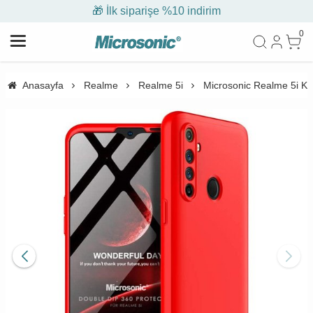
🎁 İlk siparişe %10 indirim
0
Anasayfa
Realme
Realme 5i
Microsonic Realme 5i Kıl