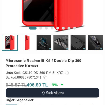
Microsonic Realme 5i Kılıf Double Dip 360
Protective Kırmızı
Ürün Kodu:
CS110-DD-360-RM-5I-KRZ
Barkod:
8682875071341
545,87
TL
496,80
TL
9
%
Stok Alarmı
Diğer Seçenekler