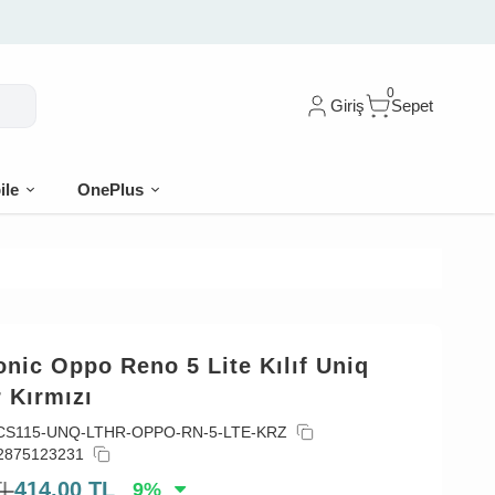
 %10 indirim
0
Giriş
Sepet
ile
OnePlus
nic Oppo Reno 5 Lite Kılıf Uniq
 Kırmızı
CS115-UNQ-LTHR-OPPO-RN-5-LTE-KRZ
2875123231
TL
414,00
TL
9
%