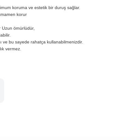
simum koruma ve estetik bir duruş sağlar.
 tamamen korur
r Uzun ömürlüdür,
bilir.
ı ve bu sayede rahatça kullanabilmenizdir.
zlık vermez.