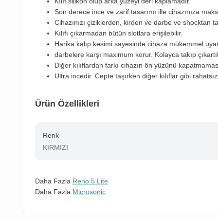
Kılıf silikon olup arka yüzeyi deri kaplamadır.
Son derece ince ve zarif tasarımı ille cihazınıza mak
Cihazınızı çiziklerden, kirden ve darbe ve shocktan
Kılıfı çıkarmadan bütün slotlara erişilebilir.
Harika kalıp kesimi sayesinde cihaza mükemmel uya
darbelere karşı maximum korur. Kolayca takıp çıkartıla
Diğer kılıflardan farkı cihazın ön yüzünü kapatmamas
Ultra incedir. Cepte taşırken diğer kılıflar gibi rahatsı
Ürün Özellikleri
Renk
KIRMIZI
Daha Fazla
Reno 5 Lite
Daha Fazla
Microsonic