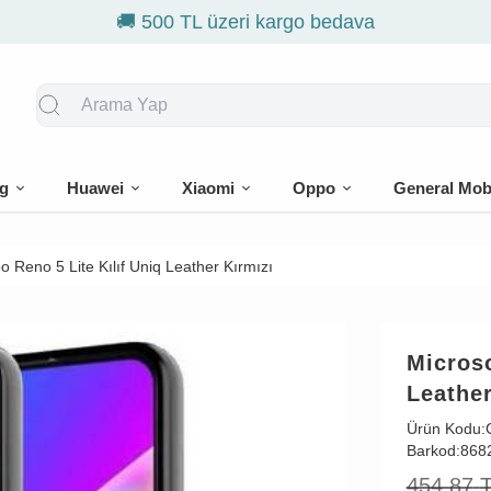
🎁 İlk siparişe
g
Huawei
Xiaomi
Oppo
General Mob
 Reno 5 Lite Kılıf Uniq Leather Kırmızı
Microso
Leather
Ürün Kodu:
Barkod:
868
454,87