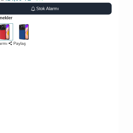
Stok Alarmı
nekler
larmı
Paylaş