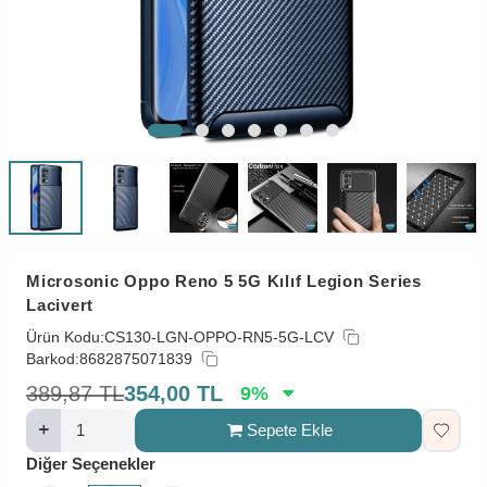
Microsonic Oppo Reno 5 5G Kılıf Legion Series
Lacivert
Ürün Kodu:
CS130-LGN-OPPO-RN5-5G-LCV
Barkod:
8682875071839
389,87
TL
354,00
TL
9
%
Sepete Ekle
Diğer Seçenekler