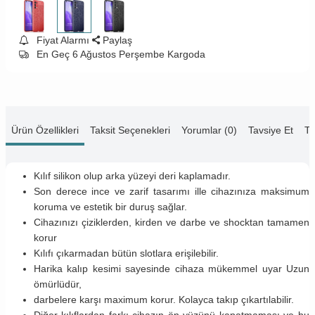
Fiyat Alarmı
Paylaş
En Geç 6 Ağustos Perşembe Kargoda
Ürün Özellikleri
Taksit Seçenekleri
Yorumlar (0)
Tavsiye Et
Te
Kılıf silikon olup arka yüzeyi deri kaplamadır.
Son derece ince ve zarif tasarımı ille cihazınıza maksimum
koruma ve estetik bir duruş sağlar.
Cihazınızı çiziklerden, kirden ve darbe ve shocktan tamamen
korur
Kılıfı çıkarmadan bütün slotlara erişilebilir.
Harika kalıp kesimi sayesinde cihaza mükemmel uyar Uzun
ömürlüdür,
darbelere karşı maximum korur. Kolayca takıp çıkartılabilir.
Diğer kılıflardan farkı cihazın ön yüzünü kapatmaması ve bu