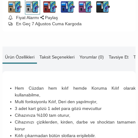
Fiyat Alarmı
Paylaş
En Geç 7 Ağustos Cuma Kargoda
Ürün Özellikleri
Taksit Seçenekleri
Yorumlar (0)
Tavsiye Et
Te
Hem Cüzdan hem kılıf hemde Koruma Kılıf olarak
kullanabilme,
Multi fonksiyonlu Kılıf, Deri den yapılmıştır,
3 adet kart gözü 1 adet para gözü mevcuttur
Cihazınıza %100 tam oturur,
Cihazınızı çiziklerden, kirden, darbe ve shocktan tamamen
korur
Kılıfı çıkarmadan bütün slotlara erişilebilir.