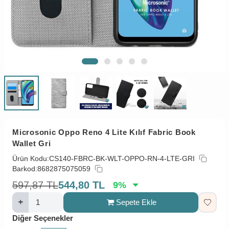
Microsonic Oppo Reno 4 Lite Kılıf Fabric Book
Wallet Gri
Ürün Kodu:
CS140-FBRC-BK-WLT-OPPO-RN-4-LTE-GRI
Barkod:
8682875075059
597,87
TL
544,80
TL
9
%
Sepete Ekle
Diğer Seçenekler