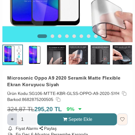
Microsonic Oppo A9 2020 Seramik Matte Flexible
Ekran Koruyucu Siyah
Ürün Kodu:
SG106-MTTE-KBR-GLSS-OPPO-A9-2020-SYH
Barkod:
8682875200505
324,87
TL
295,20
TL
9
%
Sepete Ekle
Fiyat Alarmı
Paylaş
En Geç 6 Ağustos Perşembe Kargoda