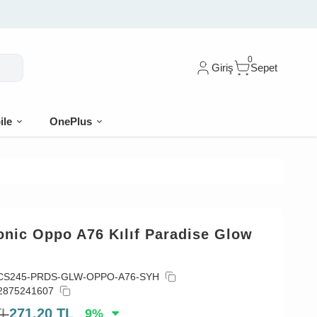
0
Giriş
Sepet
ile
OnePlus
onic Oppo A76 Kılıf Paradise Glow
CS245-PRDS-GLW-OPPO-A76-SYH
2875241607
TL
271,20
TL
9
%