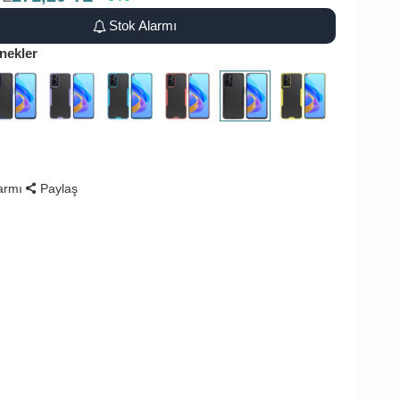
Stok Alarmı
nekler
larmı
Paylaş