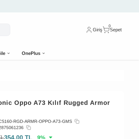
0
Giriş
Sepet
ile
OnePlus
onic Oppo A73 Kılıf Rugged Armor
CS160-RGD-ARMR-OPPO-A73-GMS
2875061236
TL
354,00
TL
9
%