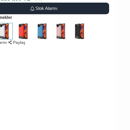
Stok Alarmı
nekler
larmı
Paylaş