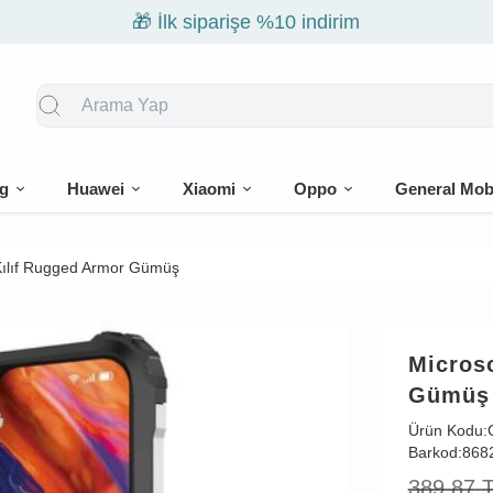
🎁 İlk siparişe %10 indirim
g
Huawei
Xiaomi
Oppo
General Mob
Kılıf Rugged Armor Gümüş
Micros
Gümüş
Ürün Kodu:
Barkod:
868
389,87