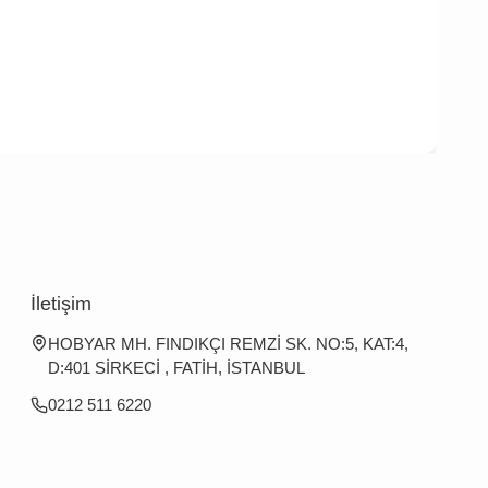
İletişim
HOBYAR MH. FINDIKÇI REMZİ SK. NO:5, KAT:4,
D:401 SİRKECİ , FATİH, İSTANBUL
0212 511 6220