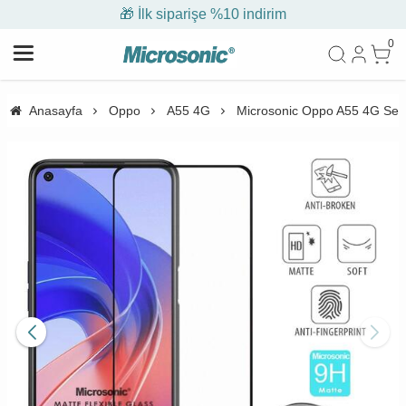
🎁 İlk siparişe %10 indirim
0
Anasayfa
Oppo
A55 4G
Microsonic Oppo A55 4G Sera