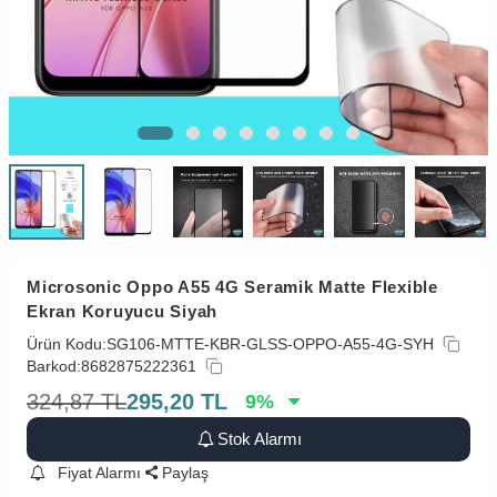
Microsonic Oppo A55 4G Seramik Matte Flexible
Ekran Koruyucu Siyah
Ürün Kodu:
SG106-MTTE-KBR-GLSS-OPPO-A55-4G-SYH
Barkod:
8682875222361
324,87
TL
295,20
TL
9
%
Stok Alarmı
Fiyat Alarmı
Paylaş