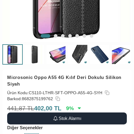
Microsonic Oppo A55 4G Kılıf Deri Dokulu Silikon
Siyah
Ürün Kodu:
CS110-LTHR-SFT-OPPO-A55-4G-SYH
Barkod:
8682875199762
441,87
TL
402,00
TL
9
%
Stok Alarmı
Diğer Seçenekler