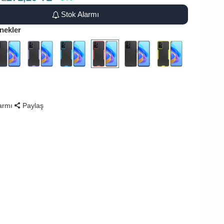
Stok Alarmı
nekler
larmı
Paylaş