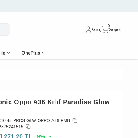
0
Giriş
Sepet
ile
OnePlus
onic Oppo A36 Kılıf Paradise Glow
CS245-PRDS-GLW-OPPO-A36-PMB
2875241515
TL
271,20
TL
9
%