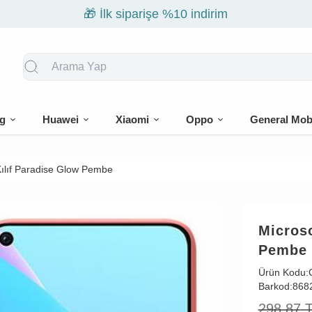
🎁 İlk siparişe %10 indirim
g
Huawei
Xiaomi
Oppo
General Mob
ılıf Paradise Glow Pembe
Micros
Pembe
Ürün Kodu:
Barkod:
868
298,87