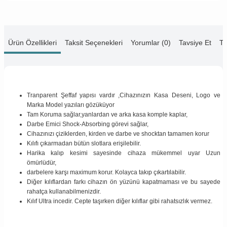
Ürün Özellikleri
Taksit Seçenekleri
Yorumlar (0)
Tavsiye Et
Te
Tranparent Şeffaf yapısı vardır ,Cihazınızın Kasa Deseni, Logo ve
Marka Model yazıları gözüküyor
Tam Koruma sağlar,yanlardan ve arka kasa komple kaplar,
Darbe Emici Shock-Absorbing görevi sağlar,
Cihazınızı çiziklerden, kirden ve darbe ve shocktan tamamen korur
Kılıfı çıkarmadan bütün slotlara erişilebilir.
Harika kalıp kesimi sayesinde cihaza mükemmel uyar Uzun
ömürlüdür,
darbelere karşı maximum korur. Kolayca takıp çıkartılabilir.
Diğer kılıflardan farkı cihazın ön yüzünü kapatmaması ve bu sayede
rahatça kullanabilmenizdir.
Kılıf Ultra incedir. Cepte taşırken diğer kılıflar gibi rahatsızlık vermez.