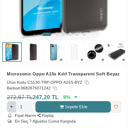
Microsonic Oppo A15s Kılıf Transparent Soft Beyaz
Ürün Kodu:
CS130-TRP-OPPO-A15S-BYZ
Barkod:
8682875071242
272,87
TL
247,20
TL
9
%
Sepete Ekle
Fiyat Alarmı
Paylaş
En Geç 7 Ağustos Cuma Kargoda