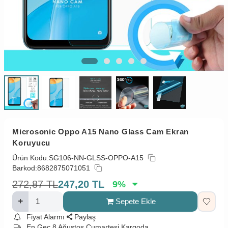
Microsonic Oppo A15 Nano Glass Cam Ekran
Koruyucu
Ürün Kodu:
SG106-NN-GLSS-OPPO-A15
Barkod:
8682875071051
272,87
TL
247,20
TL
9
%
Sepete Ekle
Fiyat Alarmı
Paylaş
En Geç 8 Ağustos Cumartesi Kargoda