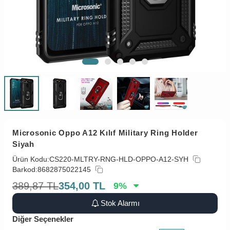
Microsonic Oppo A12 Kılıf Military Ring Holder
Siyah
Ürün Kodu:
CS220-MLTRY-RNG-HLD-OPPO-A12-SYH
Barkod:
8682875022145
389,87
TL
354,00
TL
9
%
Stok Alarmı
Diğer Seçenekler