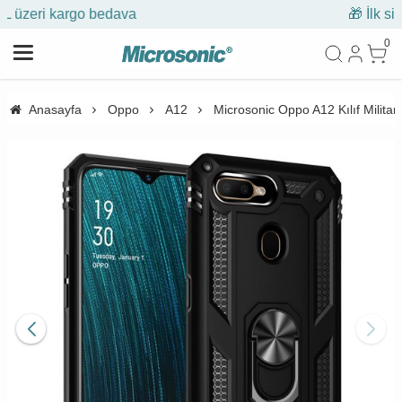
🎁 İlk siparişe %10 indirim
0
Anasayfa
Oppo
A12
Microsonic Oppo A12 Kılıf Militar