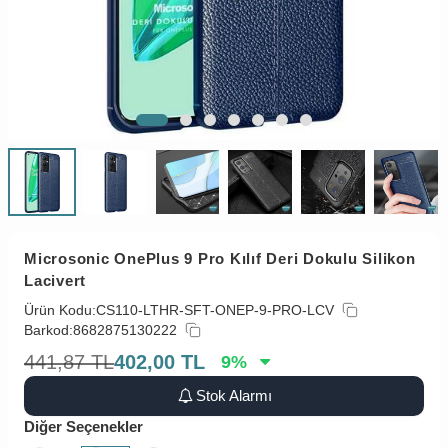
Microsonic OnePlus 9 Pro Kılıf Deri Dokulu Silikon
Lacivert
Ürün Kodu:
CS110-LTHR-SFT-ONEP-9-PRO-LCV
Barkod:
8682875130222
441,87
TL
402,00
TL
9
%
Stok Alarmı
Diğer Seçenekler