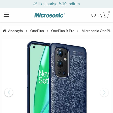
🎁 İlk siparişe %10 indirim
0
Anasayfa
OnePlus
OnePlus 9 Pro
Microsonic OnePlus 