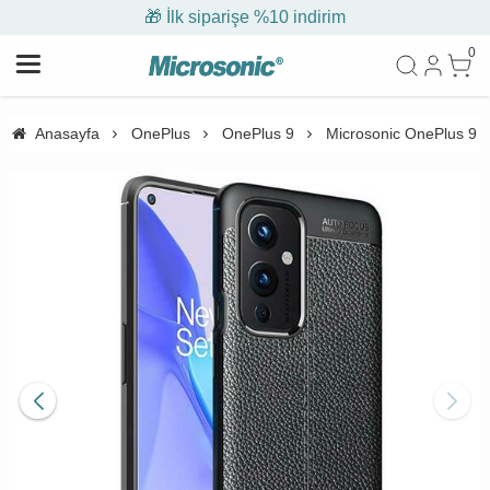
🎁 İlk siparişe %10 indirim
0
Anasayfa
OnePlus
OnePlus 9
Microsonic OnePlus 9 Kı