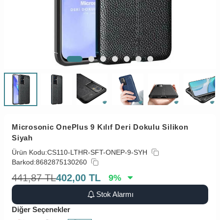
Microsonic OnePlus 9 Kılıf Deri Dokulu Silikon
Siyah
Ürün Kodu:
CS110-LTHR-SFT-ONEP-9-SYH
Barkod:
8682875130260
441,87
TL
402,00
TL
9
%
Stok Alarmı
Diğer Seçenekler