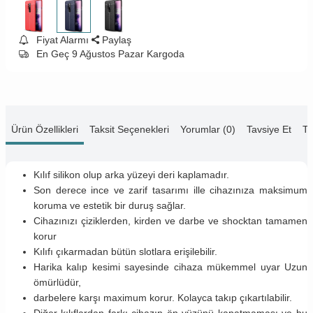
Fiyat Alarmı
Paylaş
En Geç 9 Ağustos Pazar Kargoda
Ürün Özellikleri
Taksit Seçenekleri
Yorumlar (0)
Tavsiye Et
Te
Kılıf silikon olup arka yüzeyi deri kaplamadır.
Son derece ince ve zarif tasarımı ille cihazınıza maksimum
koruma ve estetik bir duruş sağlar.
Cihazınızı çiziklerden, kirden ve darbe ve shocktan tamamen
korur
Kılıfı çıkarmadan bütün slotlara erişilebilir.
Harika kalıp kesimi sayesinde cihaza mükemmel uyar Uzun
ömürlüdür,
darbelere karşı maximum korur. Kolayca takıp çıkartılabilir.
Diğer kılıflardan farkı cihazın ön yüzünü kapatmaması ve bu