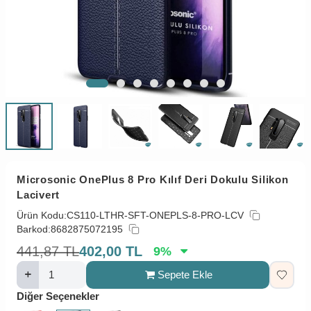
Microsonic OnePlus 8 Pro Kılıf Deri Dokulu Silikon
Lacivert
Ürün Kodu:
CS110-LTHR-SFT-ONEPLS-8-PRO-LCV
Barkod:
8682875072195
441,87
TL
402,00
TL
9
%
Sepete Ekle
Diğer Seçenekler