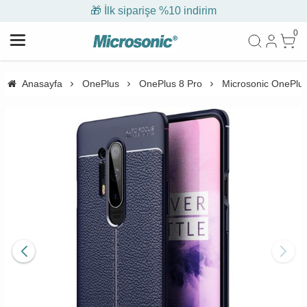
🎁 İlk siparişe %10 indirim
0
Anasayfa
OnePlus
OnePlus 8 Pro
Microsonic OnePlus 