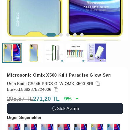
Microsonic Omix X500 Kılıf Paradise Glow Sarı
Ürün Kodu:
CS245-PRDS-GLW-OMX-X500-SRI
Barkod:
8682875224006
298,87
TL
271,20
TL
9
%
Stok Alarmı
Diğer Seçenekler