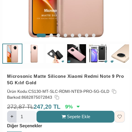
Microsonic Matte Silicone Xiaomi Redmi Note 9 Pro
5G Kılıf Gold
Ürün Kodu:
CS130-MT-SLC-RDMI-NTE9-PRO-5G-GLD
Barkod:
8682875072843
272,87
TL
247,20
TL
9
%
Sepete Ekle
Diğer Seçenekler