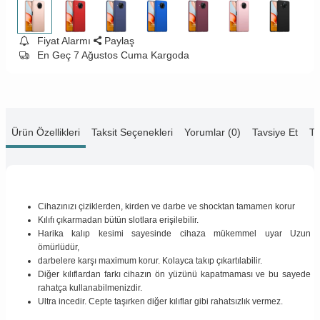
Fiyat Alarmı
Paylaş
En Geç 7 Ağustos Cuma Kargoda
Ürün Özellikleri
Taksit Seçenekleri
Yorumlar (0)
Tavsiye Et
Te
Cihazınızı çiziklerden, kirden ve darbe ve shocktan tamamen korur
Kılıfı çıkarmadan bütün slotlara erişilebilir.
Harika kalıp kesimi sayesinde cihaza mükemmel uyar Uzun
ömürlüdür,
darbelere karşı maximum korur. Kolayca takıp çıkartılabilir.
Diğer kılıflardan farkı cihazın ön yüzünü kapatmaması ve bu sayede
rahatça kullanabilmenizdir.
Ultra incedir. Cepte taşırken diğer kılıflar gibi rahatsızlık vermez.