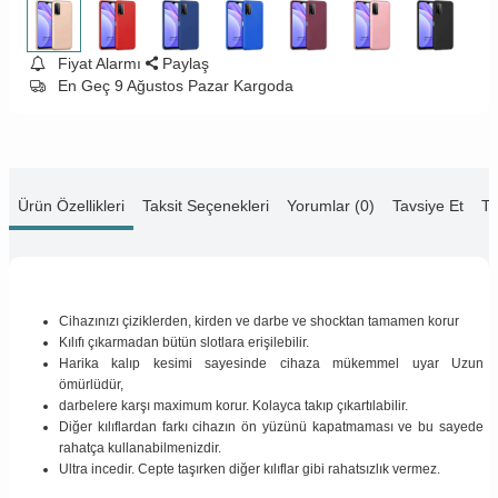
Fiyat Alarmı
Paylaş
En Geç 9 Ağustos Pazar Kargoda
Ürün Özellikleri
Taksit Seçenekleri
Yorumlar (0)
Tavsiye Et
Te
Cihazınızı çiziklerden, kirden ve darbe ve shocktan tamamen korur
Kılıfı çıkarmadan bütün slotlara erişilebilir.
Harika kalıp kesimi sayesinde cihaza mükemmel uyar Uzun
ömürlüdür,
darbelere karşı maximum korur. Kolayca takıp çıkartılabilir.
Diğer kılıflardan farkı cihazın ön yüzünü kapatmaması ve bu sayede
rahatça kullanabilmenizdir.
Ultra incedir. Cepte taşırken diğer kılıflar gibi rahatsızlık vermez.