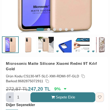
Microsonic Matte Silicone Xiaomi Redmi 9T Kılıf
Gold
Ürün Kodu:
CS130-MT-SLC-XMI-RDMI-9T-GLD
Barkod:
8682875072911
272,87
TL
247,20
TL
9
%
Sepete Ekle
Diğer Seçenekler