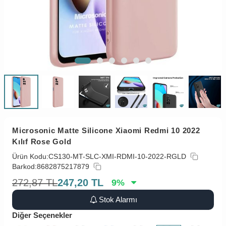
Microsonic Matte Silicone Xiaomi Redmi 10 2022
Kılıf Rose Gold
Ürün Kodu:
CS130-MT-SLC-XMI-RDMI-10-2022-RGLD
Barkod:
8682875217879
272,87
TL
247,20
TL
9
%
Stok Alarmı
Diğer Seçenekler